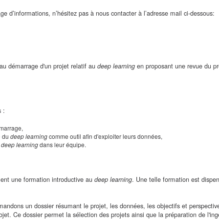
ge d’informations, n’hésitez pas à nous contacter à l’adresse mail ci-dessous:
r au démarrage d'un projet relatif au
en proposant une revue du pro
deep learning
 :
marrage,
e du
deep learning
comme outil afin d'exploiter leurs données,
n
deep learning
dans leur équipe.
ment une formation introductive au
. Une telle formation est dispen
deep learning
ndons un dossier résumant le projet, les données, les objectifs et perspectiv
jet. Ce dossier permet la sélection des projets ainsi que la préparation de l'ing