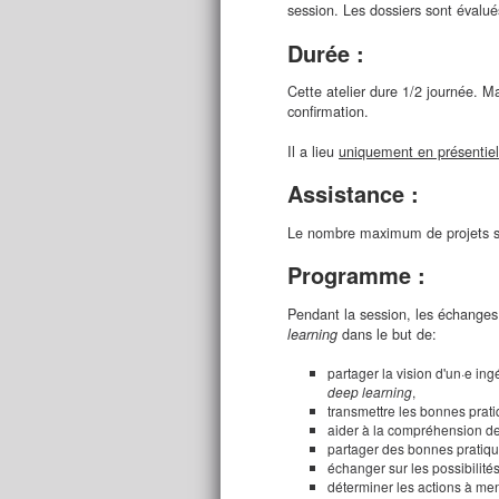
session. Les dossiers sont évalués
Durée :
Cette atelier dure 1/2 journée. M
confirmation.
Il a lieu
uniquement en présentiel
Assistance :
Le nombre maximum de projets suiv
Programme :
Pendant la session, les échanges 
dans le but de:
learning
partager la vision d'un·e in
deep learning
,
transmettre les bonnes prati
aider à la compréhension de 
partager des bonnes pratique
échanger sur les possibilité
déterminer les actions à men