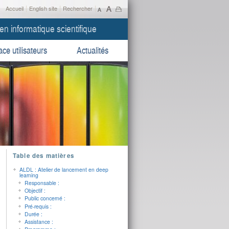
|
|
|
Accueil
English site
Rechercher
en informatique scientifique
ce utilisateurs
Actualités
Table des matières
ALDL : Atelier de lancement en deep
learning
Responsable :
Objectif :
Public concerné :
Pré-requis :
Durée :
Assistance :